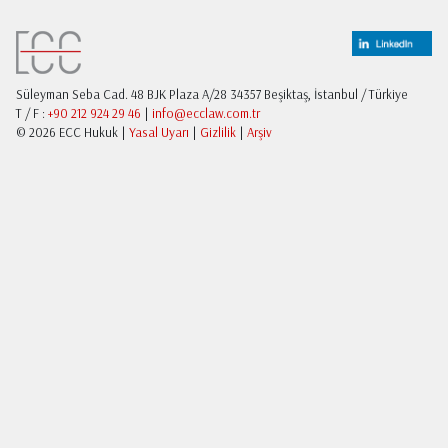
Süleyman Seba Cad. 48 BJK Plaza A/28 34357 Beşiktaş, İstanbul / Türkiye
T / F :
+90 212 924 29 46
|
info@ecclaw.com.tr
© 2026 ECC Hukuk |
Yasal Uyarı
|
Gizlilik
|
Arşiv